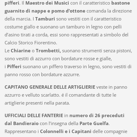
pifferi
. Il
Maestro dei Musici
con il caratteristico
bastone
guarnito di nappe e
pomo
d’ottone
comanda la direzione
della marcia. I
Tamburi
sono vestiti con il caratteristico
costume giallo e suonano un tamburo in legno con pelli
d’asino tirati a
corda
, essi sono rappresentati a simbolo del
Calcio Storico Fiorentino.
Le
Chiarine
o
Trombetti,
suonano strumenti senza pistoni,
sono vestiti di azzurro con bordature rosse e
gialle
,
i
Pifferi
suonano un piffero traverso in legno, sono vestiti di
panno rosso con bordature azzurre.
CAPITANO GENERALE DELLE ARTIGLIERIE
veste in panno
azzurro e velluto scarlatto. é il comandante di tutte le
artiglierie presenti nella parata.
UFFICIALI DELLE FANTERIE
in
numero di 26 preceduti
dal Bandieraio
con l’insegna della
Parte Guelfa
.
Rappresentano i
Colonnelli e i Capitani
delle compagnie