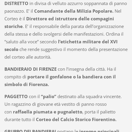
DISTRETTO
in
divisa
di velluto azzurro soppannata di panno
paonazzo. E’ il
Comandante della Milizia Popolare.
Nel
Corteo è il
Direttore ed istruttore delle compagini
storiche
. E’ il responsabile della parata dell’organizzazione
della stessa e dello svolgersi delle manifestazioni. Ordina il
“saluto alla voce” secondo
l’etichetta militare del XVI
secolo
che rende suggestivo il momento della presentazione
del corteo alle autorità.
BANDIERAIO DI FIRENZE
con l’insegna della città. Ha il
compito di
portare il gonfalone o la bandiera con il
simbolo di Fiorenza.
PAGGETTO
con il
“palio”
destinato alla squadra vincente.
Un ragazzino di giovane età vestito di panno rosso
con
raffaella piumata e pugnaletto
, porta il palietto
durante tutto il
Corteo del Calcio Storico Fiorentino.
GRUPPO DEI BANDIERAI
portano le
insegne principali