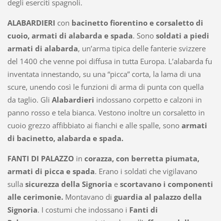
degli eserciti spagnoli.
ALABARDIERI
con
bacinetto fiorentino e corsaletto di
cuoio, armati di alabarda e spada
. Sono
soldati a piedi
armati di alabarda
, un’arma tipica delle fanterie svizzere
del 1400 che venne poi diffusa in tutta Europa. L’alabarda fu
inventata innestando, su una “picca” corta, la lama di una
scure, unendo così le funzioni di arma di punta con quella
da taglio. Gli
Alabardieri
indossano corpetto e calzoni in
panno rosso e tela bianca. Vestono inoltre un corsaletto in
cuoio grezzo affibbiato ai fianchi e alle spalle, sono
armati
di bacinetto, alabarda e spada.
FANTI DI PALAZZO
in
corazza, con berretta piumata,
armati di picca e spada
. Erano i soldati che vigilavano
sulla
sicurezza della Signoria
e
scortavano i componenti
alle cerimonie.
Montavano di
guardia al palazzo della
Signoria
. I costumi che indossano i
Fanti di