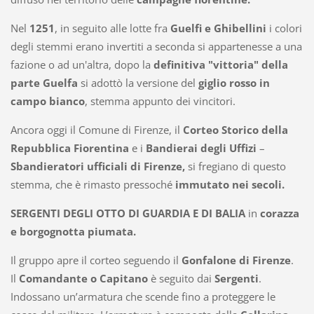
Nel
1251
, in seguito alle lotte fra
Guelfi e Ghibellini
i colori
degli stemmi erano invertiti a seconda si appartenesse a una
fazione o ad un'altra, dopo la
definitiva "vittoria" della
parte Guelfa
si adottò la versione del
giglio rosso in
campo bianco
, stemma appunto dei vincitori.
Ancora oggi il
Comune di Firenze
, il
Corteo Storico della
Repubblica Fiorentina
e i
Bandierai degli
Uffizi
–
Sbandieratori ufficiali di Firenze,
si fregiano di questo
stemma, che è rimasto pressoché
immutato nei secoli.
SERGENTI DEGLI OTTO DI GUARDIA E DI BALIA
in
corazza
e borgognotta piumata.
Il gruppo apre il corteo seguendo il
Gonfalone di Firenze
.
Il
Comandante o Capitano
è seguito dai
Sergenti
.
Indossano un’armatura che scende fino a proteggere le