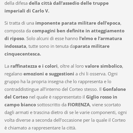
della difesa
della città dall’assedio delle truppe
imperiali di Carlo V.
Si tratta di una
imponente parata militare dell’epoca
,
composta da
compagini ben definite in atteggiamento
di riposo
.
Solo
alcuni di esse hanno
l’elmo e l’armatura
indossata
, tutte
sono
in tenuta da
parata militare
cinquecentesca.
La
raffinatezza e i colori
, oltre al loro
valore simbolico
,
regalano
emozioni e suggestioni
a chi li osserva. Ogni
gruppo ha la propria insegna che lo rappresenta e lo
contraddistingue all’interno
del
Corteo stesso. Il
Gonfalone
del Corteo
nel quale è rappresentato il
Giglio rosso in
campo bianco
sottoscritto da
FIORENZA
, viene scortato
dagli armati e trascina dietro di se le varie componenti, ogni
volta diverse a seconda dell’occasione per la quale il Corteo
è chiamato a rappresentare la città.