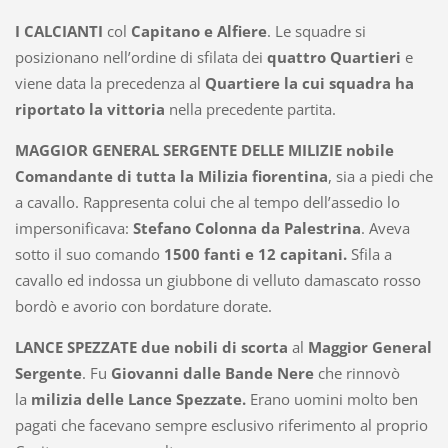
I CALCIANTI
col
Capitano e Alfiere
. Le squadre si
posizionano nell’ordine di sfilata dei
quattro Quartieri
e
viene data la precedenza al
Quartiere la cui squadra ha
riportato la vittoria
nella precedente partita.
MAGGIOR GENERAL SERGENTE DELLE MILIZIE
nobile
Comandante di tutta la Milizia fiorentina
, sia a piedi che
a cavallo. Rappresenta colui che al tempo dell’assedio lo
impersonificava:
Stefano Colonna da Palestrina
. Aveva
sotto il suo comando
1500 fanti e 12 capitani.
Sfila a
cavallo ed indossa un giubbone di velluto damascato rosso
bordò e avorio con bordature dorate.
LANCE SPEZZATE
due nobili di scorta
al
Maggior General
Sergente
. Fu
Giovanni dalle Bande Nere
che rinnovò
la
milizia delle Lance Spezzate.
Erano uomini molto ben
pagati che facevano sempre esclusivo riferimento al proprio