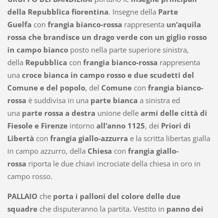
della Repubblica fiorentina
. Insegne della
Parte
Guelfa
con
frangia bianco-rossa
rappresenta
un’aquila
rossa che brandisce un drago verde con un giglio rosso
in campo bianco
posto nella parte superiore sinistra,
della
Repubblica
con
frangia bianco-rossa
rappresenta
una
croce bianca in campo rosso e due scudetti del
Comune e
del popolo
, del
Comune
con
frangia bianco-
rossa
è suddivisa in una
parte bianca
a sinistra ed
una
parte rossa a destra
unione delle
armi delle città di
Fiesole e Firenze
intorno
all’anno 1125
, dei
Priori di
Libertà
con
frangia giallo-azzurra
e la scritta libertas gialla
in campo azzurro, della
Chiesa
con
frangia giallo-
rossa
riporta le due chiavi incrociate della chiesa in oro in
campo rosso.
PALLAIO
che
porta i palloni del colore delle due
squadre
che disputeranno la partita. Vestito in
panno dei