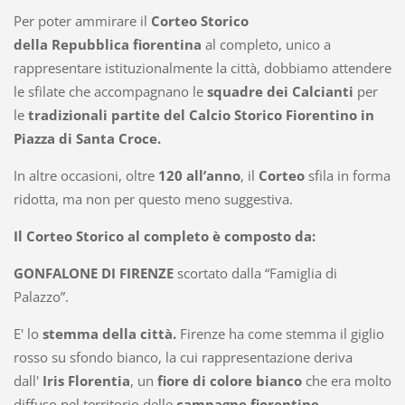
Per poter ammirare il
Corteo Storico
della
Repubblica
fiorentina
al completo, unico a
rappresentare istituzionalmente la città, dobbiamo attendere
le sfilate che accompagnano le
squadre dei Calcianti
per
le
tradizionali partite del Calcio Storico Fiorentino in
Piazza di
Santa Croce
.
In altre occasioni, oltre
120 all’anno
, il
Corteo
sfila in forma
ridotta, ma non per questo meno suggestiva.
Il Corteo Storico
al completo è composto da:
GONFALONE DI FIRENZE
scortato dalla “Famiglia di
Palazzo”.
E' lo
stemma della città.
Firenze ha come stemma il giglio
rosso su sfondo bianco, la cui rappresentazione deriva
dall'
Iris Florentia
, un
fiore di colore bianco
che
era
molto
diffuso nel territorio delle
campagne fiorentine.