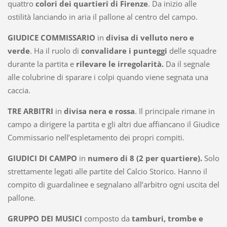
quattro
colori dei quartieri di Firenze
. Da inizio alle
ostilità lanciando in aria il pallone al
centro del campo
.
GIUDICE COMMISSARIO
in
divisa di velluto nero e
verde
. Ha il ruolo di
convalidare i punteggi
delle squadre
durante la partita e
rilevare le irregolarità.
Da il segnale
alle colubrine di sparare i colpi quando viene segnata una
caccia.
TRE ARBITRI
in
divisa nera e rossa
. Il principale rimane in
campo a dirigere la partita e gli altri due affiancano il Giudice
Commissario nell’espletamento dei propri compiti.
GIUDICI DI CAMPO
in
numero di 8 (2 per quartiere).
Solo
strettamente legati alle partite del Calcio Storico. Hanno il
compito di guardalinee e segnalano all’arbitro ogni uscita del
pallone.
GRUPPO DEI MUSICI
composto da
tamburi, trombe e