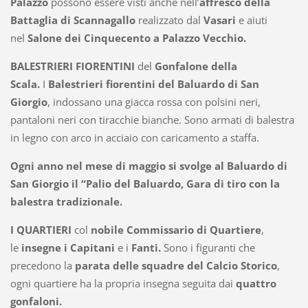
Palazzo
possono essere visti anche nell’
affresco della
Battaglia di Scannagallo
realizzato dal
Vasari
e aiuti
nel
Salone dei Cinquecento a Palazzo Vecchio.
BALESTRIERI FIORENTINI
del
Gonfalone della
Scala.
I
Balestrieri fiorentini del Baluardo di San
Giorgio
, indossano una giacca rossa con polsini neri,
pantaloni neri con tiracchie bianche. Sono armati di balestra
in legno con arco in acciaio con caricamento a staffa.
Ogni anno nel mese di maggio si svolge al Baluardo di
San Giorgio il “Palio del Baluardo, Gara di tiro con la
balestra tradizionale.
I QUARTIERI
col
nobile Commissario di Quartiere
,
le
insegne i Capitani
e i
Fanti.
Sono i figuranti che
precedono la
parata delle squadre del Calcio Storico
,
ogni quartiere ha la propria insegna seguita dai
quattro
gonfaloni.