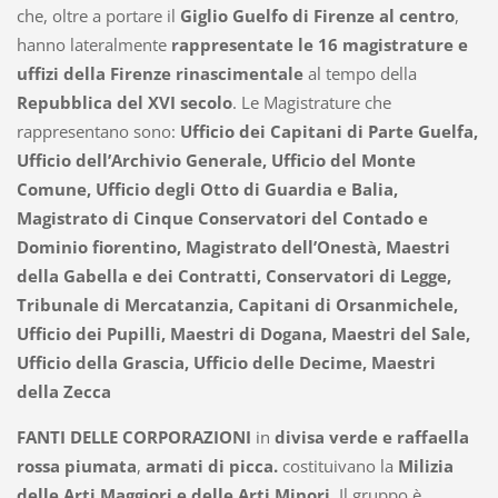
che, oltre a portare il
Giglio Guelfo di Firenze al centro
,
hanno lateralmente
rappresentate le 16 magistrature e
uffizi della Firenze rinascimentale
al tempo della
Repubblica del XVI secolo
. Le Magistrature che
rappresentano sono:
Ufficio dei Capitani di Parte Guelfa,
Ufficio dell’Archivio Generale, Ufficio del Monte
Comune, Ufficio degli Otto di Guardia e Balia,
Magistrato di Cinque Conservatori del Contado e
Dominio fiorentino, Magistrato dell’Onestà, Maestri
della Gabella e dei Contratti, Conservatori di Legge,
Tribunale di Mercatanzia, Capitani di Orsanmichele,
Ufficio dei Pupilli, Maestri di Dogana, Maestri del Sale,
Ufficio della Grascia, Ufficio delle Decime, Maestri
della Zecca
FANTI DELLE CORPORAZIONI
in
divisa verde e raffaella
rossa piumata
,
armati di picca.
costituivano la
Milizia
delle Arti Maggiori e delle Arti Minori
. Il gruppo è