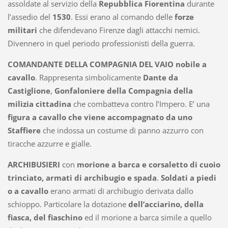
assoldate al servizio della
Repubblica Fiorentina
durante
l’assedio del
1530
. Essi erano al comando delle
forze
militari
che difendevano Firenze dagli attacchi nemici.
Divennero in quel periodo professionisti della guerra.
COMANDANTE DELLA COMPAGNIA DEL VAIO
nobile a
cavallo
. Rappresenta simbolicamente
Dante da
Castiglione
,
Gonfaloniere della Compagnia della
milizia cittadina
che combatteva contro l’Impero. E’ una
figura a cavallo che viene accompagnato da uno
Staffiere
che indossa un costume di panno azzurro con
tiracche azzurre e gialle.
ARCHIBUSIERI
con
morione a barca e corsaletto di cuoio
trinciato, armati di archibugio e spada
.
Soldati a piedi
o a cavallo
erano armati di archibugio derivata dallo
schioppo. Particolare la dotazione
dell’acciarino, della
fiasca, del fiaschino
ed il morione a barca simile a quello