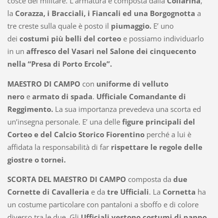
cosce del militare. L’armatura è composta dalla
Collarina
,
la
Corazza, i Bracciali, i Fiancali ed una Borgognotta
a
tre creste sulla quale è posto il
piumaggio.
E’ uno
dei
costumi più belli
del corteo
e possiamo individuarlo
in un
affresco del Vasari nel Salone dei cinquecento
nella “Presa di Porto Ercole”.
MAESTRO DI CAMPO
con
uniforme di velluto
nero
e
armato di spada
.
Ufficiale Comandante di
Reggimento.
La sua importanza prevedeva una scorta ed
un’insegna personale. E’ una delle
figure principali del
Corteo e del Calcio Storico Fiorentino
perché a lui è
affidata la responsabilità di far
rispettare le regole delle
giostre o tornei.
SCORTA DEL MAESTRO DI CAMPO
composta da
due
Cornette di Cavalleria
e da
tre Ufficiali
. La
Cornetta
ha
un costume particolare con pantaloni a sboffo e di colore
diverso tra le due. Gli
Ufficiali vestono costumi di panno