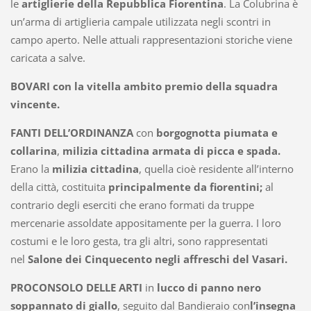
le
artiglierie della Repubblica Fiorentina
. La Colubrina è
un’arma di artiglieria campale utilizzata negli scontri in
campo aperto. Nelle attuali rappresentazioni storiche viene
caricata a salve.
BOVARI
con la vitella ambito premio della squadra
vincente.
FANTI DELL’ORDINANZA
con
borgognotta piumata e
collarina
,
milizia cittadina armata di picca e spada.
Erano la
milizia cittadina
, quella cioè residente all’interno
della città, costituita
principalmente da fiorentini;
al
contrario degli eserciti che erano formati da truppe
mercenarie assoldate appositamente per la guerra. I loro
costumi e le loro gesta, tra gli altri, sono rappresentati
nel
Salone dei Cinquecento negli affreschi del Vasari.
PROCONSOLO DELLE ARTI
in
lucco di panno nero
soppannato di giallo
, seguito dal Bandieraio con
l’insegna