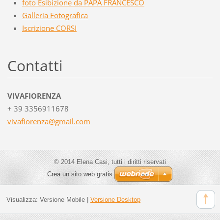
foto Esibizione da PAPA FRANCESCO
Galleria Fotografica
Iscrizione CORSI
Contatti
VIVAFIORENZA
+ 39 3356911678
vivafior
enza@gma
il.com
© 2014 Elena Casi, tutti i diritti riservati
Crea un sito web gratis
Visualizza:
Versione Mobile
|
Versione Desktop